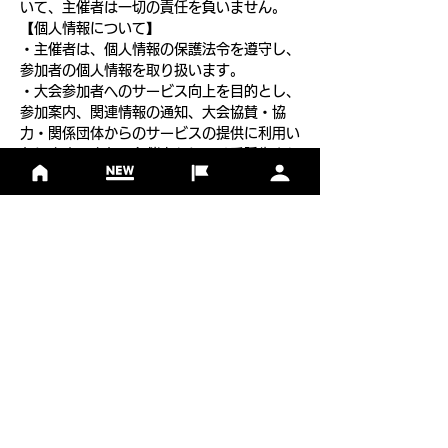
いて、主催者は一切の責任を負いません。
【個人情報について】
・主催者は、個人情報の保護法令を遵守し、
参加者の個人情報を取り扱います。
・大会参加者へのサービス向上を目的とし、
参加案内、関連情報の通知、大会協賛・協
力・関係団体からのサービスの提供に利用い
たします。また、主催者もしくは委託先より
申し込み内容に関する確認連絡をさせていた
だくことがあります。
フットゴルフについて
基本ルール
ルール
Q＆A
​
当協会について
​ニュース
大会情報