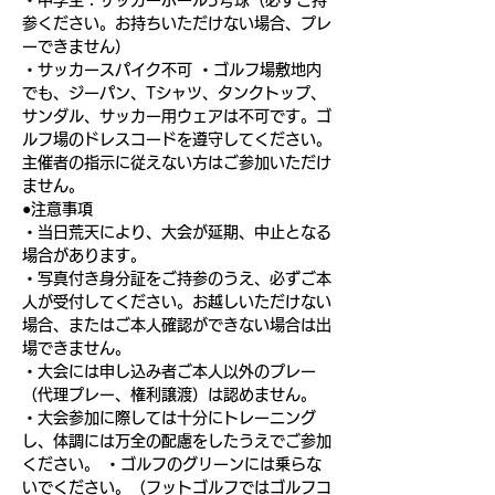
・中学生：サッカーボール5号球（必ずご持
参ください。お持ちいただけない場合、プレ
ーできません）
・サッカースパイク不可 ・ゴルフ場敷地内
でも、ジーパン、Tシャツ、タンクトップ、
サンダル、サッカー用ウェアは不可です。ゴ
ルフ場のドレスコードを遵守してください。
主催者の指示に従えない方はご参加いただけ
ません。
●注意事項
・当日荒天により、大会が延期、中止となる
場合があります。
・写真付き身分証をご持参のうえ、必ずご本
人が受付してください。お越しいただけない
場合、またはご本人確認ができない場合は出
場できません。
・大会には申し込み者ご本人以外のプレー
（代理プレー、権利譲渡）は認めません。
・大会参加に際しては十分にトレーニング
し、体調には万全の配慮をしたうえでご参加
ください。 ・ゴルフのグリーンには乗らな
いでください。（フットゴルフではゴルフコ