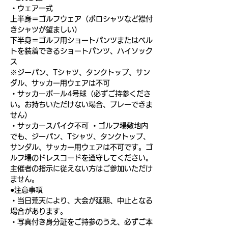
・ウェア一式
上半身＝ゴルフウェア（ポロシャツなど襟付
きシャツが望ましい）
下半身＝ゴルフ用ショートパンツまたはベル
トを装着できるショートパンツ、ハイソック
ス
※ジーパン、Tシャツ、タンクトップ、サン
ダル、サッカー用ウェアは不可
・サッカーボール4号球（必ずご持参くださ
い。お持ちいただけない場合、プレーできま
せん）
・サッカースパイク不可 ・ゴルフ場敷地内
でも、ジーパン、Tシャツ、タンクトップ、
サンダル、サッカー用ウェアは不可です。ゴ
ルフ場のドレスコードを遵守してください。
主催者の指示に従えない方はご参加いただけ
ません。
●注意事項
・当日荒天により、大会が延期、中止となる
場合があります。
・写真付き身分証をご持参のうえ、必ずご本