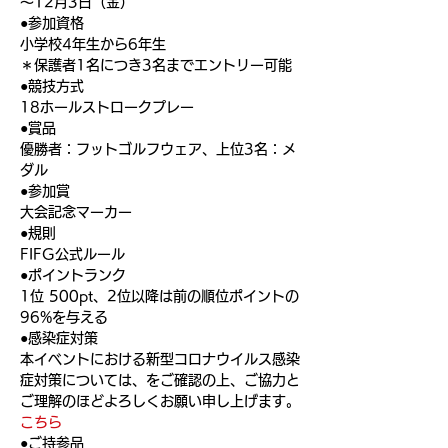
〜12月3日（金）
●参加資格
小学校4年生から6年生
＊保護者1名につき3名までエントリー可能
●競技方式
18ホールストロークプレー
●賞品
優勝者：フットゴルフウェア、上位3名：メ
ダル
●参加賞
大会記念マーカー
●規則
FIFG公式ルール
●ポイントランク
1位 500pt、2位以降は前の順位ポイントの
96%を与える
●感染症対策
本イベントにおける新型コロナウイルス感染
症対策については、
をご確認の上、ご協力と
ご理解のほどよろしくお願い申し上げます。
こちら
●ご持参品