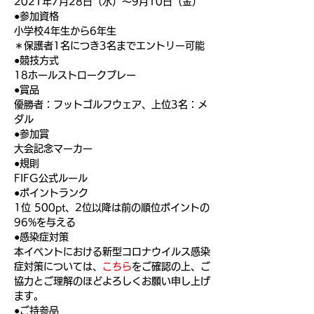
2021年7月28日（水）〜9月10日（金）
●参加資格
小学校4年生から6年生
＊保護者1名につき3名までエントリー可能
●競技方式
18ホールストロークプレー
●賞品
優勝者：フットゴルフウェア、上位3名：メ
ダル
●参加賞
大会記念マーカー
●規則
FIFG公式ルール
●ポイントランク
1位 500pt、2位以降は前の順位ポイントの
96%を与える
●感染症対策
本イベントにおける新型コロナウイルス感染
症対策については、
こちら
をご確認の上、ご
協力とご理解のほどよろしくお願い申し上げ
ます。
●ご持参品