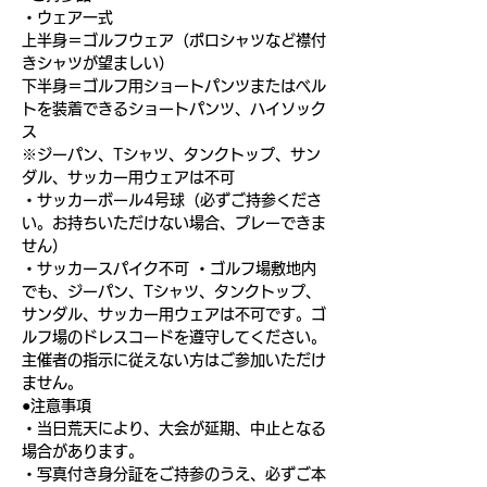
・ウェア一式
上半身＝ゴルフウェア（ポロシャツなど襟付
きシャツが望ましい）
下半身＝ゴルフ用ショートパンツまたはベル
トを装着できるショートパンツ、ハイソック
ス
※ジーパン、Tシャツ、タンクトップ、サン
ダル、サッカー用ウェアは不可
・サッカーボール4号球（必ずご持参くださ
い。お持ちいただけない場合、プレーできま
せん）
・サッカースパイク不可 ・ゴルフ場敷地内
でも、ジーパン、Tシャツ、タンクトップ、
サンダル、サッカー用ウェアは不可です。ゴ
ルフ場のドレスコードを遵守してください。
主催者の指示に従えない方はご参加いただけ
ません。
●注意事項
・当日荒天により、大会が延期、中止となる
場合があります。
・写真付き身分証をご持参のうえ、必ずご本