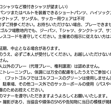
ロシャツなど襟付きシャツが望ましい）
パンツまたはベルトを装着できるショートパンツ、ハイソック
ンクトップ、サンダル、サッカー用ウェアは不可
必ずご持参ください。お持ちいただけない場合、プレーできま
・ゴルフ場敷地内でも、ジーパン、Tシャツ、タンクトップ、サ
レスコードを遵守してください。主催者の指示に従えない方は
延期、中止となる場合があります。
のうえ、必ずご本人が受付してください。お越しいただけない
せん。
人以外のプレー（代理プレー、権利譲渡）は認めません。
にトレーニングし、体調には万全の配慮をしたうえでご参加く
。（フットゴルフではゴルフコースのグリーンは使用しません
、駐車場、その他コース外でのサッカーボールの使用（パスや
慮のためお控えください。
のマナーを遵守いただきますようよろしくお願いいたします。
・撮影があり、当協会や媒体のSNSや告知物に当日の模様が掲