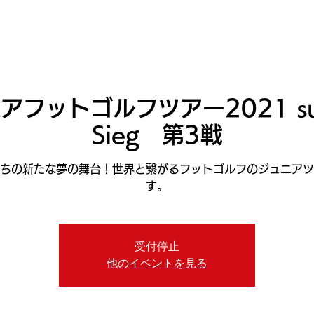
ニュース
日本代表
プレーする
コース
チーム
フットゴルフツアー2021 supp
Sieg 第3戦
ちの新たな夢の舞台！世界と繋がるフットゴルフのジュニアツ
す。
受付停止
他のイベントを見る