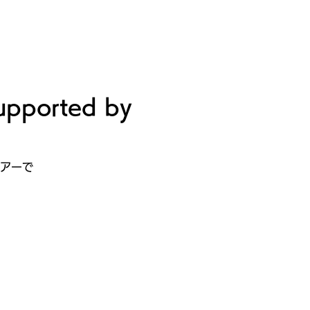
ビルディング
登録・申請・依頼
新規登録／ログイン
orted by
アーで