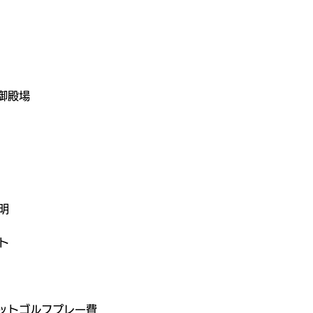
御殿場
）
明
ト
ットゴルフプレー費