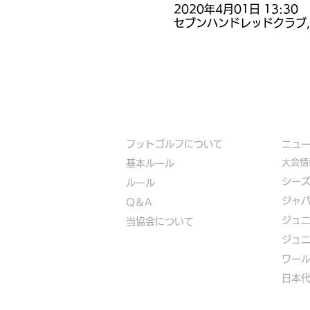
2020年4月01日 13:30
セブンハンドレッドクラブ,
フットゴルフについて
​ニュ
大会情
基本ルール
シー
ルール
ジャ
Q＆A
ジュ
​
当協会について
ジュ
​ワー
​​日本