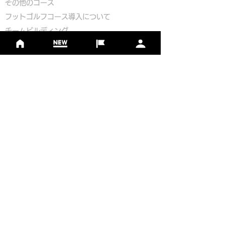
​その他のコース
​
フットゴルフコース導入について
​チームビルディング
選手登録​
​後援申請
​イベント依頼
プライバシーポリシー
Golf Course Development Partner
PR Partner