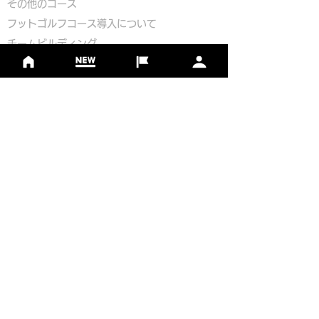
​その他のコース
​
フットゴルフコース導入について
​チームビルディング
選手登録​
​後援申請
​イベント依頼
プライバシーポリシー
Golf Course Development Partner
PR Partner