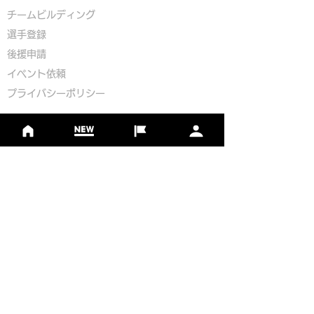
​チームビルディング
選手登録​
​後援申請
​イベント依頼
プライバシーポリシー
Golf Course Development Partner
PR Partner