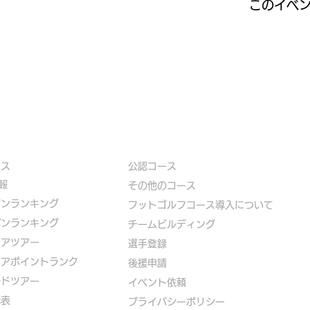
このイベ
ース
公認コース
報
​その他のコース
ズンランキング
​
フットゴルフコース導入について
パンランキング
​チームビルディング
ニアツアー
選手登録​
ニアポイントランク
​後援申請
ルドツアー
​イベント依頼
代表
プライバシーポリシー