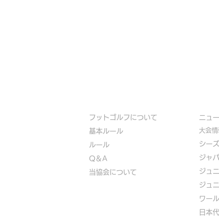
フットゴルフについて
​ニュ
大会情
基本ルール
シー
ルール
ジャ
Q＆A
ジュ
​
当協会について
ジュ
​ワー
​​日本