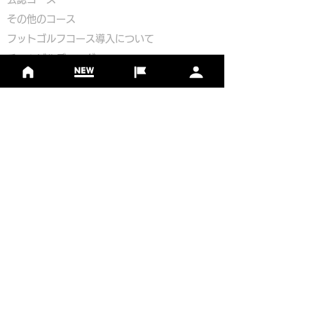
​その他のコース
​
フットゴルフコース導入について
​チームビルディング
選手登録​
​後援申請
​イベント依頼
プライバシーポリシー
Golf Course Development Partner
PR Partner