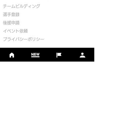
​チームビルディング
選手登録​
​後援申請
​イベント依頼
プライバシーポリシー
Golf Course Development Partner
PR Partner