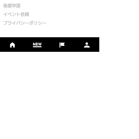
​後援申請
​イベント依頼
プライバシーポリシー
Golf Course Development Partner
PR Partner
一般社団法人日本フットゴルフ協会