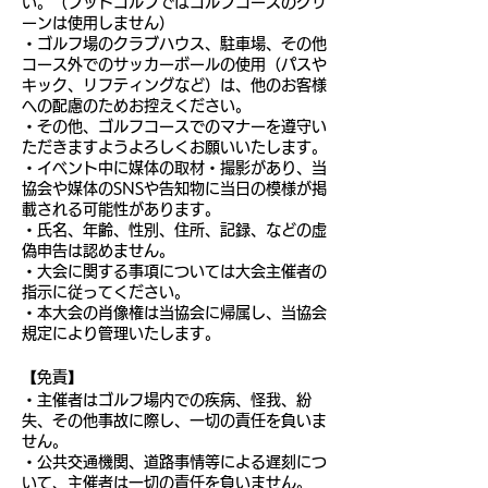
い。（フットゴルフではゴルフコースのグリ
ーンは使用しません）
・ゴルフ場のクラブハウス、駐車場、その他
コース外でのサッカーボールの使用（パスや
キック、リフティングなど）は、他のお客様
への配慮のためお控えください。
・その他、ゴルフコースでのマナーを遵守い
ただきますようよろしくお願いいたします。
・イベント中に媒体の取材・撮影があり、当
協会や媒体のSNSや告知物に当日の模様が掲
載される可能性があります。
・氏名、年齢、性別、住所、記録、などの虚
偽申告は認めません。
・大会に関する事項については大会主催者の
指示に従ってください。
・本大会の肖像権は当協会に帰属し、当協会
規定により管理いたします。
【免責】
・主催者はゴルフ場内での疾病、怪我、紛
失、その他事故に際し、一切の責任を負いま
せん。
・公共交通機関、道路事情等による遅刻につ
いて、主催者は一切の責任を負いません。