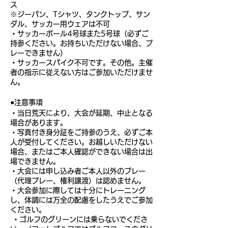
ス
※ジーパン、Tシャツ、タンクトップ、サン
ダル、サッカー用ウェアは不可
・サッカーボール4号球また5号球（必ずご
持参ください。お持ちいただけない場合、プ
レーできません）
・サッカースパイク不可です。その他。主催
者の指示に従えない方はご参加いただけませ
ん。
●注意事項
・当日荒天により、大会が延期、中止となる
場合があります。
・写真付き身分証をご持参のうえ、必ずご本
人が受付してください。お越しいただけない
場合、またはご本人確認ができない場合は出
場できません。
・大会には申し込み者ご本人以外のプレー
（代理プレー、権利譲渡）は認めません。
・大会参加に際しては十分にトレーニング
し、体調には万全の配慮をしたうえでご参加
ください。
・ゴルフのグリーンには乗らないでくださ