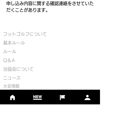
申し込み内容に関する確認連絡をさせていた
だくことがあります。
フットゴルフについて
基本ルール
ルール
Q＆A
​
当協会について
​ニュース
大会情報
シーズンランキング
ジャパンランキング
ジュニアツアー
ジュニアポイントランク
​ワールドツアー
​​日本代表