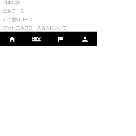
​​日本代表
公認コース
​その他のコース
​
フットゴルフコース導入について
​チームビルディング
選手登録​
​後援申請
​イベント依頼
プライバシーポリシー
Golf Course Development Partner
PR Partner