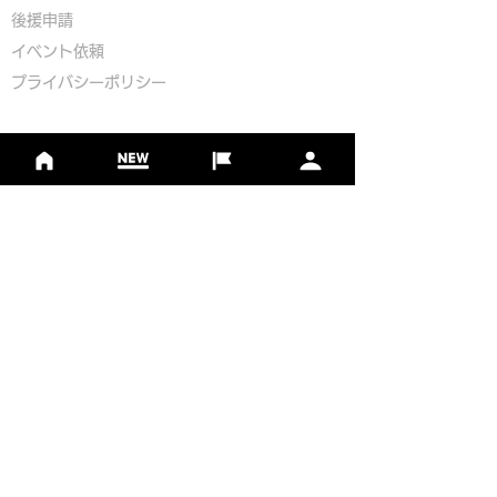
​後援申請
​イベント依頼
プライバシーポリシー
Golf Course Development Partner
PR Partner
一般社団法人日本フットゴルフ協会