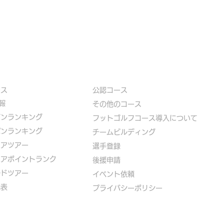
ース
公認コース
報
​その他のコース
ズンランキング
​
フットゴルフコース導入について
パンランキング
​チームビルディング
ニアツアー
選手登録​
ニアポイントランク
​後援申請
ルドツアー
​イベント依頼
代表
プライバシーポリシー