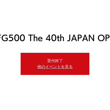
ニュース
日本代表
プレーする
コース
チーム
FG500 The 40th JAPAN O
受付終了
他のイベントを見る