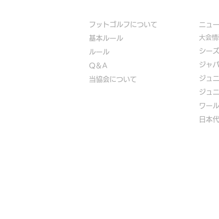
フットゴルフについて
​ニュ
大会情
基本ルール
シー
ルール
ジャ
Q＆A
ジュ
​
当協会について
ジュ
​ワー
​​日本