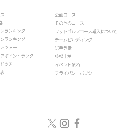
ース
公認コース
報
​その他のコース
ズンランキング
​
フットゴルフコース導入について
パンランキング
​チームビルディング
ニアツアー
選手登録​
ニアポイントランク
​後援申請
ルドツアー
​イベント依頼
代表
プライバシーポリシー