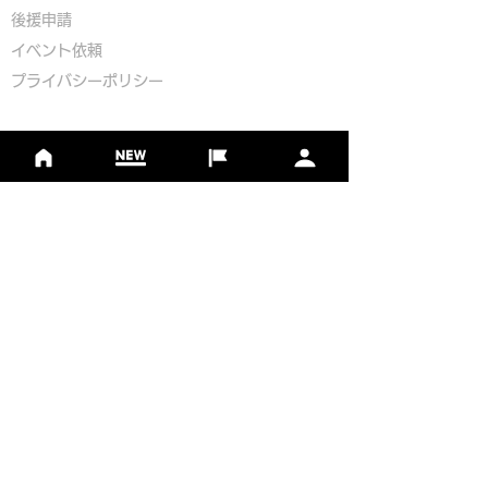
​後援申請
​イベント依頼
プライバシーポリシー
Golf Course Development Partner
PR Partner
一般社団法人日本フットゴルフ協会