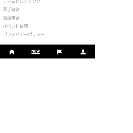
​チームビルディング
選手登録​
​後援申請
​イベント依頼
プライバシーポリシー
Golf Course Development Partner
PR Partner