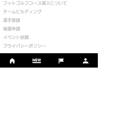
​
フットゴルフコース導入について
​チームビルディング
選手登録​
​後援申請
​イベント依頼
プライバシーポリシー
Golf Course Development Partner
PR Partner