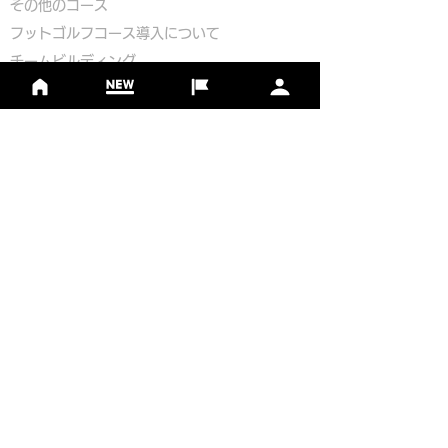
​その他のコース
​
フットゴルフコース導入について
​チームビルディング
選手登録​
​後援申請
​イベント依頼
プライバシーポリシー
Golf Course Development Partner
PR Partner