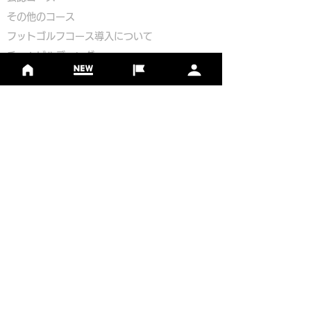
​その他のコース
​
フットゴルフコース導入について
​チームビルディング
選手登録​
​後援申請
​イベント依頼
プライバシーポリシー
Golf Course Development Partner
PR Partner