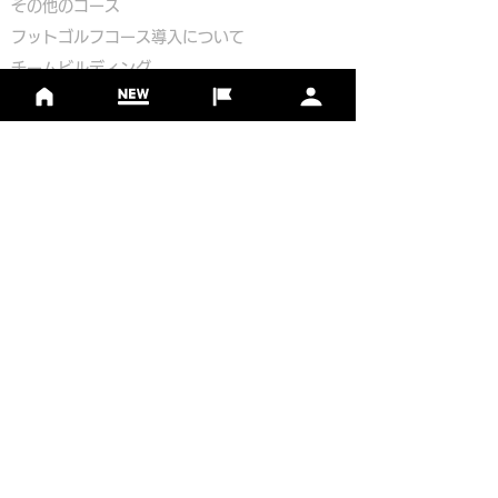
​その他のコース
​
フットゴルフコース導入について
​チームビルディング
選手登録​
​後援申請
​イベント依頼
プライバシーポリシー
Golf Course Development Partner
PR Partner