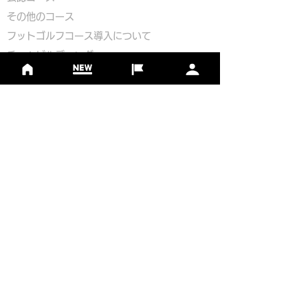
​その他のコース
​
フットゴルフコース導入について
​チームビルディング
選手登録​
​後援申請
​イベント依頼
プライバシーポリシー
Golf Course Development Partner
PR Partner