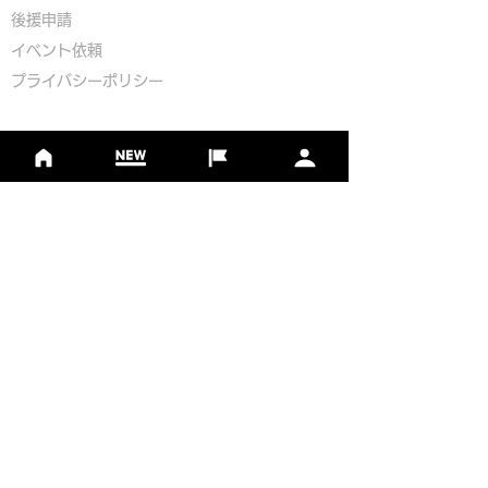
​後援申請
​イベント依頼
プライバシーポリシー
Golf Course Development Partner
PR Partner
一般社団法人日本フットゴルフ協会