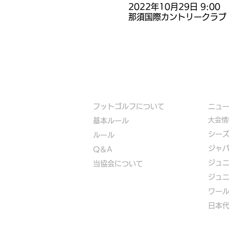
2022年10月29日 9:00
那須国際カントリークラブ
フットゴルフについて
​ニュ
大会情
基本ルール
シー
ルール
ジャ
Q＆A
ジュ
​
当協会について
ジュ
​ワー
​​日本