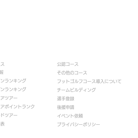
ース
公認コース
報
​その他のコース
ズンランキング
​
フットゴルフコース導入について
パンランキング
​チームビルディング
ニアツアー
選手登録​
ニアポイントランク
​後援申請
ルドツアー
​イベント依頼
代表
プライバシーポリシー