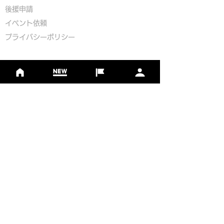
​後援申請
​イベント依頼
プライバシーポリシー
Golf Course Development Partner
PR Partner
一般社団法人日本フットゴルフ協会