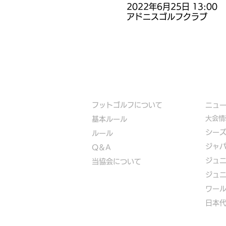
2022年6月25日 13:00
アドニスゴルフクラブ
フットゴルフについて
​ニュ
大会情
基本ルール
シー
ルール
ジャ
Q＆A
ジュ
​
当協会について
ジュ
​ワー
​​日本