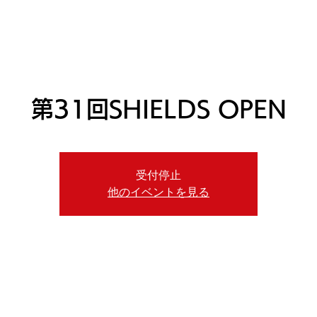
ニュース
日本代表
プレーする
コース
チーム
第31回SHIELDS OPEN
受付停止
他のイベントを見る