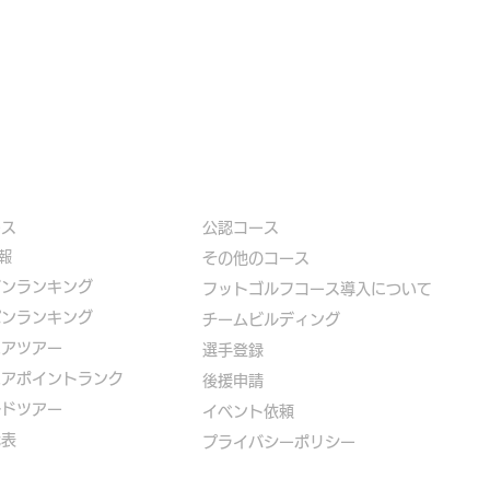
ース
公認コース
報
​その他のコース
ズンランキング
​
フットゴルフコース導入について
パンランキング
​チームビルディング
ニアツアー
選手登録​
ニアポイントランク
​後援申請
ルドツアー
​イベント依頼
代表
プライバシーポリシー