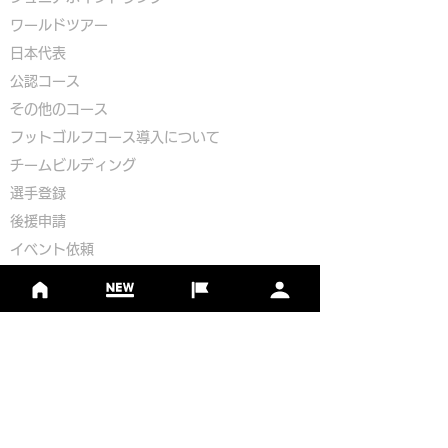
​ワールドツアー
​​日本代表
公認コース
​その他のコース
​
フットゴルフコース導入について
​チームビルディング
選手登録​
​後援申請
​イベント依頼
プライバシーポリシー
Golf Course Development Partner