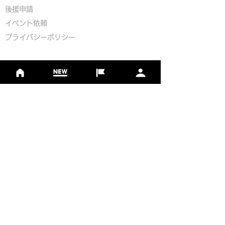
​後援申請
​イベント依頼
プライバシーポリシー
Golf Course Development Partner
PR Partner
一般社団法人日本フットゴルフ協会