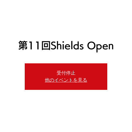
ニュース
日本代表
プレーする
コース
チーム
第11回Shields Open
受付停止
他のイベントを見る