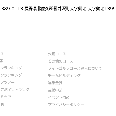
389-0113 長野県北佐久郡軽井沢町大字発地 大字発地1399
ース
公認コース
報
​その他のコース
ズンランキング
​
フットゴルフコース導入について
パンランキング
​チームビルディング
ニアツアー
選手登録​
ニアポイントランク
​後援申請
ルドツアー
​イベント依頼
代表
プライバシーポリシー