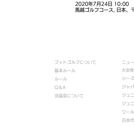
2020年7月24日 10:00
馬越ゴルフコース, 日本、〒
フットゴルフについて
​ニュ
大会情
基本ルール
シー
ルール
ジャ
Q＆A
ジュ
​
当協会について
ジュ
​ワー
​​日本