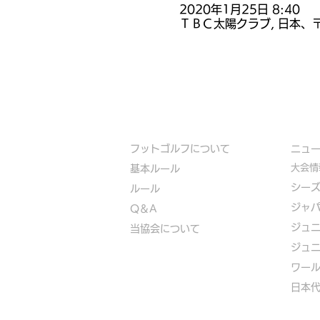
2020年1月25日 8:40
ＴＢＣ太陽クラブ, 日本、〒
フットゴルフについて
​ニュ
大会情
基本ルール
シー
ルール
ジャ
Q＆A
ジュ
​
当協会について
ジュ
​ワー
​​日本