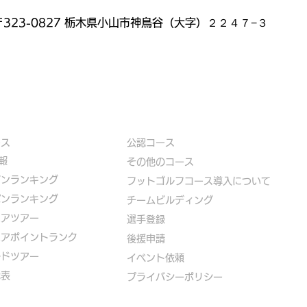
323-0827 栃木県小山市神鳥谷（大字）２２４７−３
ース
公認コース
報
​その他のコース
ズンランキング
​
フットゴルフコース導入について
パンランキング
​チームビルディング
ニアツアー
選手登録​
ニアポイントランク
​後援申請
ルドツアー
​イベント依頼
代表
プライバシーポリシー