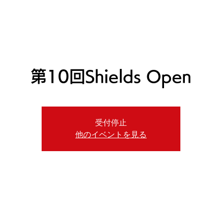
ニュース
日本代表
プレーする
コース
チーム
第10回Shields Open
受付停止
他のイベントを見る