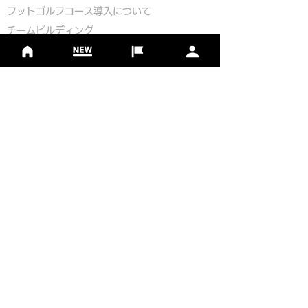
​
フットゴルフコース導入について
​チームビルディング
選手登録​
​後援申請
​イベント依頼
プライバシーポリシー
Golf Course Development Partner
PR Partner