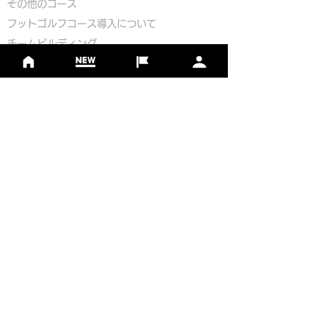
​その他のコース
​
フットゴルフコース導入について
​チームビルディング
選手登録​
​後援申請
​イベント依頼
プライバシーポリシー
Golf Course Development Partner
PR Partner