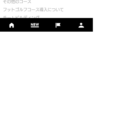
​その他のコース
​
フットゴルフコース導入について
​チームビルディング
選手登録​
​後援申請
​イベント依頼
プライバシーポリシー
Golf Course Development Partner
PR Partner