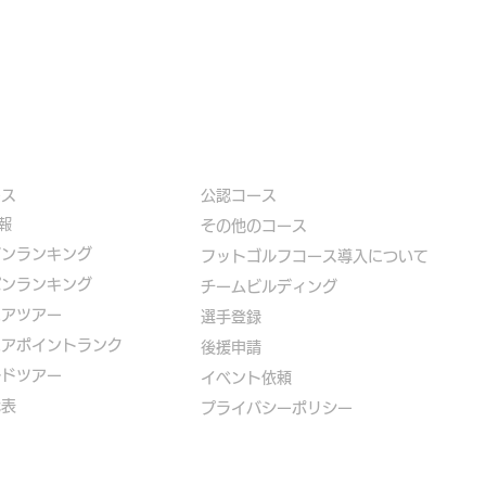
ース
公認コース
報
​その他のコース
ズンランキング
​
フットゴルフコース導入について
パンランキング
​チームビルディング
ニアツアー
選手登録​
ニアポイントランク
​後援申請
ルドツアー
​イベント依頼
代表
プライバシーポリシー