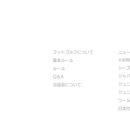
フットゴルフについて
​ニュ
大会情
基本ルール
シー
ルール
ジャ
Q＆A
ジュ
​
当協会について
ジュ
​ワー
​​日本