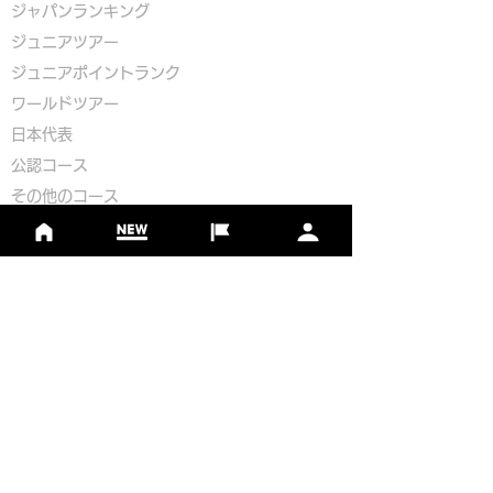
ジャパンランキング
ジュニアツアー
ジュニアポイントランク
​ワールドツアー
​​日本代表
公認コース
​その他のコース
​
フットゴルフコース導入について
​チームビルディング
選手登録​
​後援申請
​イベント依頼
プライバシーポリシー