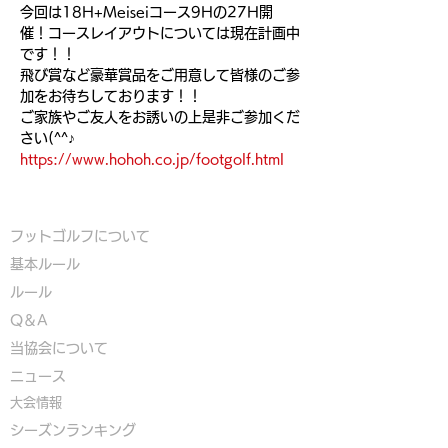
今回は18H+Meiseiコース9Hの27H開
催！コースレイアウトについては現在計画中
です！！
飛び賞など豪華賞品をご用意して皆様のご参
加をお待ちしております！！　
ご家族やご友人をお誘いの上是非ご参加くだ
さい(^^♪
https://www.hohoh.co.jp/footgolf.html
フットゴルフについて
基本ルール
ルール
Q＆A
​
当協会について
​ニュース
大会情報
シーズンランキング