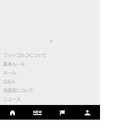
フットゴルフについて
基本ルール
ルール
Q＆A
​
当協会について
本物のサッカーボールを
【緊急】FIFG
​ニュース
使用したフットゴルフゲ
ットゴルフワー
大会情報
ームアプリ
プ2026日本代
シーズンランキング
ジャパンランキング
「FOOTGOLF PUTT
の開催について
ジュニアツアー
CHALLENGE」誕生！