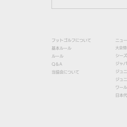
フットゴルフについて
​ニュ
大会情
基本ルール
シー
ルール
ジャ
Q＆A
古田選手が日本勢トップの10
ジュ
​
当協会について
位タイ！フットゴルフ初のユ
ジュ
ースW杯終了
​ワー
​​日本