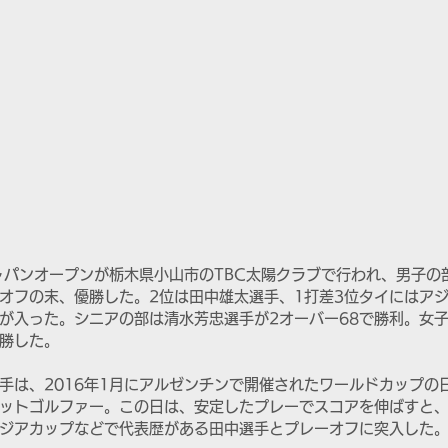
ャパンオープンが栃木県小山市のTBC太陽クラブで行われ、男子の
ーオフの末、優勝した。2位は田中雄太選手、1打差3位タイにはア
が入った。シニアの部は清水芳忠選手が2オーバー68で勝利。女
圧勝した。
手は、2016年1月にアルゼンチンで開催されたワールドカップの
ットゴルファー。この日は、安定したプレーでスコアを伸ばすと、
ジアカップなどで代表歴がある田中選手とプレーオフに突入した