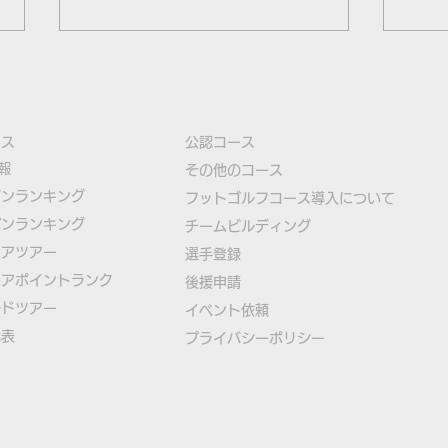
ース
公認コース
報
​その他のコース
ズンランキング
​
フットゴルフコース導入について
パンランキング
​チームビルディング
古田選手が8位タイで最終日
大塚
ニアツアー
選手登録​
へ、フットゴルフ初のユース
位タ
ニアポイントランク
​後援申請
W杯2日目終了
のユ
ルドツアー
​イベント依頼
代表
プライバシーポリシー