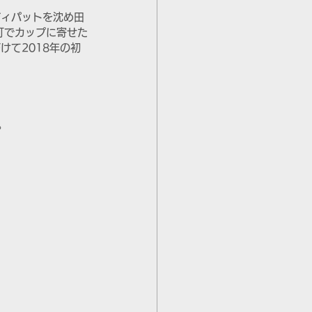
ディパットを沈め田
打でカップに寄せた
て2018年の初
。