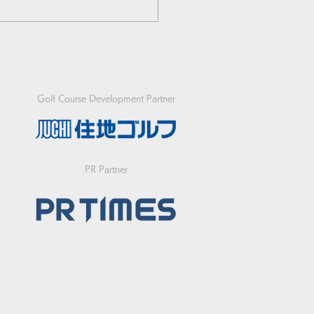
Golf Course Development Partner
選手が日本勢トップの3
PR Partner
イ発進！フットゴルフ初
ースW杯開幕！