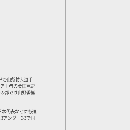
部で山縣祐人選手
ジア王者の桑田寛之
子の部では山野香織
日本代表などにも選
3アンダー63で同
。