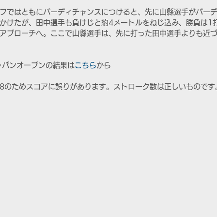
オフではともにバーディチャンスにつけると、先に山縣選手がバー
かけたが、田中選手も負けじと約4メートルをねじ込み、勝負は1
アプローチへ。ここで山縣選手は、先に打った田中選手よりも近づけ
ャパンオープンの結果は
こちら
から
68のためスコアに誤りがあります。ストローク数は正しいものです