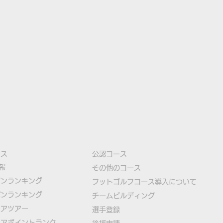
ース
公認コース
報
​その他のコース
ズンランキング
​
フットゴルフコース導入について
パンランキング
​チームビルディング
ニアツアー
選手登録​
ニアポイントランク