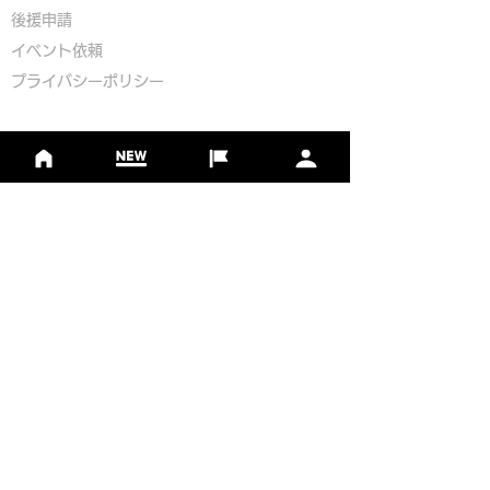
​後援申請
​イベント依頼
プライバシーポリシー
Golf Course Development Partner
PR Partner
一般社団法人日本フットゴルフ協会