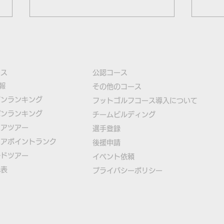
ース
公認コース
報
​その他のコース
ズンランキング
​
フットゴルフコース導入について
パンランキング
​チームビルディング
古田選手が8位タイで最終日
大塚
ニアツアー
選手登録​
へ、フットゴルフ初のユース
位タ
ニアポイントランク
​後援申請
W杯2日目終了
のユ
ルドツアー
​イベント依頼
代表
プライバシーポリシー