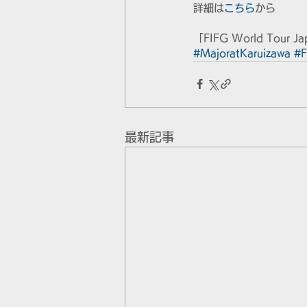
詳細は
こちら
から
「FIFG World Tour J
#MajoratKaruizawa
#
最新記事