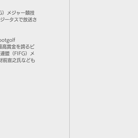
FG）メジャー競技
が、日テレジータスで放送さ
golf 
史上最高賞金を誇るビ
盟（FIFG）メ
財前宣之氏なども