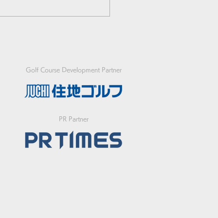
Golf Course Development Partner
選手が日本勢トップの3
PR Partner
イ発進！フットゴルフ初
ースW杯開幕！