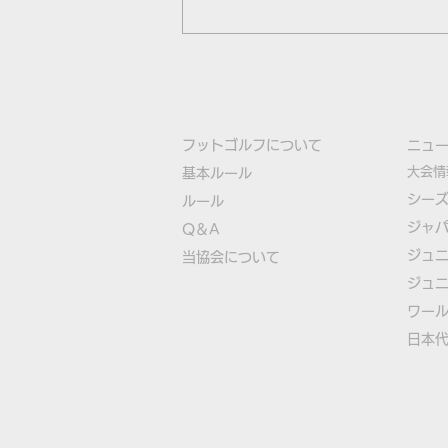
フットゴルフについて
​ニュ
大会情
基本ルール
シー
ルール
ジャ
Q＆A
古田選手が日本勢トップの10
ジュ
​
当協会について
位タイ！フットゴルフ初のユ
ジュ
ースW杯終了
​ワー
​​日本