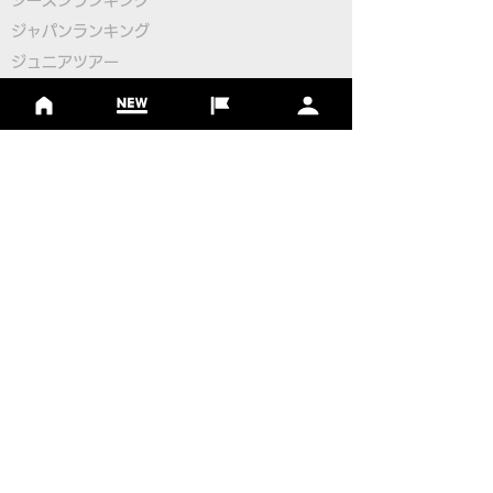
シーズンランキング
ジャパンランキング
幕！
ジュニアツアー
ジュニアポイントランク
​ワールドツアー
​​日本代表
公認コース
​その他のコース
​
フットゴルフコース導入について
​チームビルディング
選手登録​
​後援申請
​イベント依頼
プライバシーポリシー