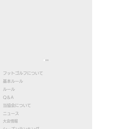
フットゴルフについて
基本ルール
ルール
Q＆A
​
当協会について
古田選手が8位タイで最
大塚選手が日本
​ニュース
終日へ、フットゴルフ初
の3位タイ発進
大会情報
のユースW杯2日目終了
ゴルフ初のユー