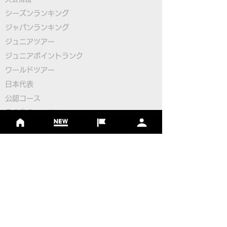
のユースW杯2日目終了
ゴルフ初のユー
シーズンランキング
ジャパンランキング
幕！
ジュニアツアー
ジュニアポイントランク
​ワールドツアー
​​日本代表
公認コース
​その他のコース
​
フットゴルフコース導入について
​チームビルディング
選手登録​
​後援申請
​イベント依頼
プライバシーポリシー