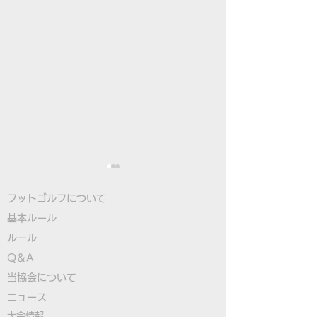
フットゴルフについて
基本ルール
ルール
Q＆A
​
当協会について
古田選手が8位タイで最
大塚選手が日本
​ニュース
終日へ、フットゴルフ初
の3位タイ発進
大会情報