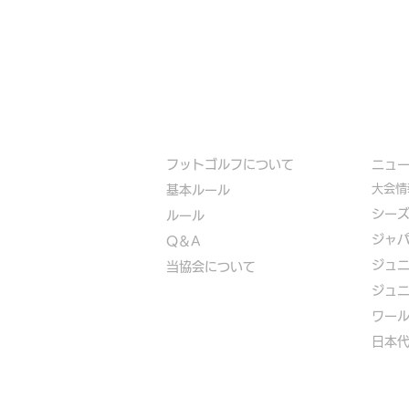
フットゴルフについて
​ニュ
大会情
基本ルール
シー
ルール
ジャ
Q＆A
ジュ
​
当協会について
ジュ
​ワー
​​日本