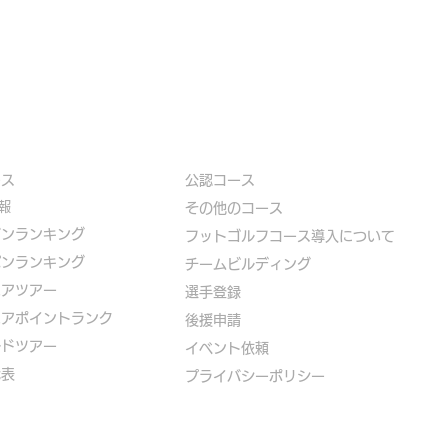
ース
公認コース
報
​その他のコース
ズンランキング
​
フットゴルフコース導入について
パンランキング
​チームビルディング
ニアツアー
選手登録​
ニアポイントランク
​後援申請
ルドツアー
​イベント依頼
代表
プライバシーポリシー