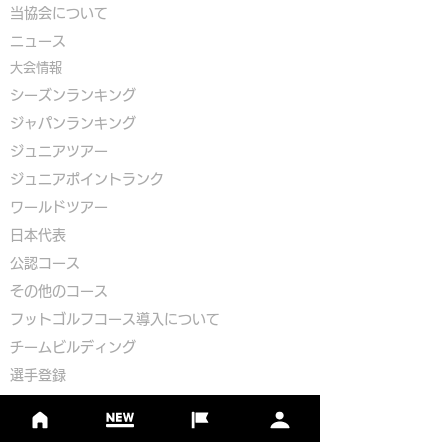
​
当協会について
​ニュース
大会情報
シーズンランキング
ジャパンランキング
ジュニアツアー
ジュニアポイントランク
​ワールドツアー
​​日本代表
公認コース
​その他のコース
​
フットゴルフコース導入について
​チームビルディング
選手登録​
​後援申請
​イベント依頼